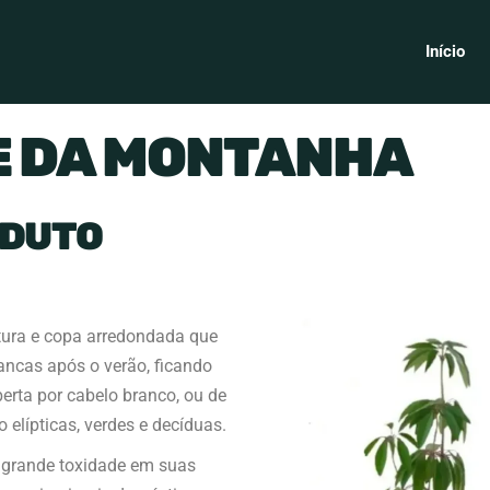
Início
E DA MONTANHA
ODUTO
ltura e copa arredondada que
brancas após o verão, ficando
rta por cabelo branco, ou de
elípticas, verdes e decíduas.
 grande toxidade em suas